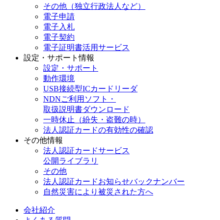
その他（独立行政法人など）
電子申請
電子入札
電子契約
電子証明書活用サービス
設定・サポート情報
設定・サポート
動作環境
USB接続型ICカードリーダ
NDNご利用ソフト・
取扱説明書ダウンロード
一時休止（紛失・盗難の時）
法人認証カードの有効性の確認
その他情報
法人認証カードサービス
公開ライブラリ
その他
法人認証カードお知らせバックナンバー
自然災害により被災された方へ
会社紹介