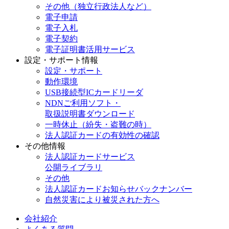
その他（独立行政法人など）
電子申請
電子入札
電子契約
電子証明書活用サービス
設定・サポート情報
設定・サポート
動作環境
USB接続型ICカードリーダ
NDNご利用ソフト・
取扱説明書ダウンロード
一時休止（紛失・盗難の時）
法人認証カードの有効性の確認
その他情報
法人認証カードサービス
公開ライブラリ
その他
法人認証カードお知らせバックナンバー
自然災害により被災された方へ
会社紹介